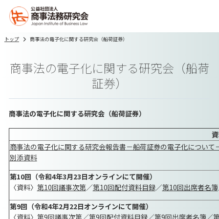
トップ
商事法の電子化に関する研究会（船荷証券）
商事法の電子化に関する研究会（船荷
証券）
商事法の電子化に関する研究会（船荷証券）
資
商事法の電子化に関する研究会報告書－船荷証券の電子化について
別添資料
第10回（令和4年3月23日オンラインにて開催）
〈資料〉
第10回議事次第
／
第10回配付資料目録
／
第10回出席者名簿
第9回（令和4年2月22日オンラインにて開催）
〈資料〉
第9回議事次第
／
第9回配付資料目録
／
第9回出席者名簿
／