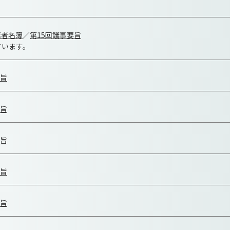
席者名簿
／
第15回議事要旨
ています。
要旨
要旨
要旨
要旨
要旨