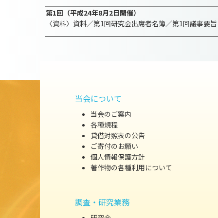
第1回（平成24年8月2日開催）
〈資料〉
資料
／
第1回研究会出席者名簿
／
第1回議事要旨
当会について
当会のご案内
各種規程
貸借対照表の公告
ご寄付のお願い
個人情報保護方針
著作物の各種利用について
調査・研究業務
研究会