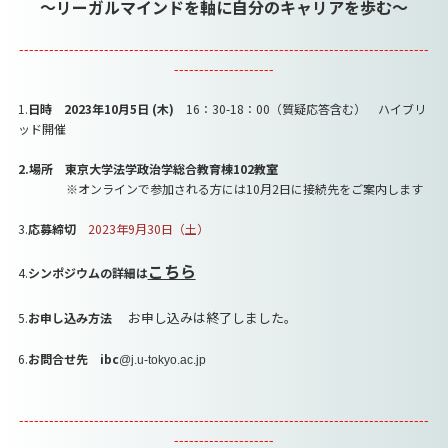
～リーガルマインドを軸に自分のキャリアを歩む～
----------------------------------------------------------------------------------
--------------------
1.
日時
2023年10月5日 (木)
16：30-18：00（質疑応答含む） ハイブリ
ッド開催
2.場所 東京大学法学政治学総合教育棟102教室
※オンラインで参加される方には10月2日に接続先をご案内します
3.
応募締切
2023年9月30日（土）
こちら
4.
シンポジウムの詳細は
お申し込みは終了しました。
5.
お申し込み方法
6.
お問合せ先 ibc
@j.u-tokyo.ac.jp
----------------------------------------------------------------------------------
--------------------