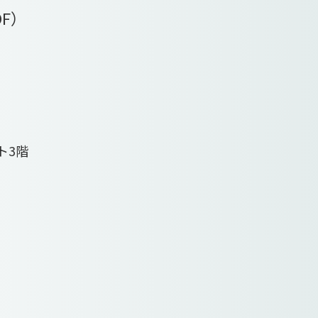
DF）
ト3階