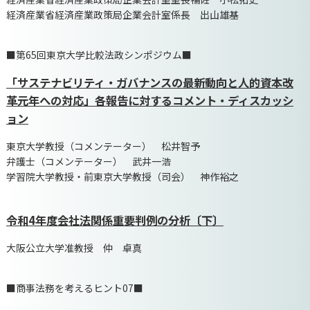
経済産業省経済産業政策局企業会計室係長 出山雄基
■第65回東京大学比較法政シンポジウム■
「サステナビリティ・ガバナンスの最新動向と人的資本改
革元年への対応」各報告に対するコメント・ディスカッシ
ョン
東京大学教授（コメンテーター） 松井智予
弁護士（コメンテーター） 武井一浩
学習院大学教授・前東京大学教授（司会） 神作裕之
令和4年度会社法関係重要判例の分析〔下〕
大阪公立大学准教授 仲 卓真
■商事法務を考えるヒント07■