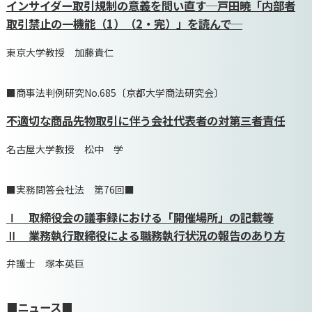
インサイダー取引規制の意義を問い直す─戸田暁「内部者
取引禁止の一機能（1）（2・完）」を読んで─
東京大学教授 加藤貴仁
■商事法判例研究No.685〔京都大学商法研究会〕
不適切な商品先物取引に伴う会社代表者の対第三者責任
名古屋大学教授 松中 学
■実務問答会社法 第76回■
Ⅰ 取締役会の議事録における「開催場所」の記載等
Ⅱ 業務執行取締役による職務執行状況の報告のあり方
弁護士 塚本英巨
■ニュース■