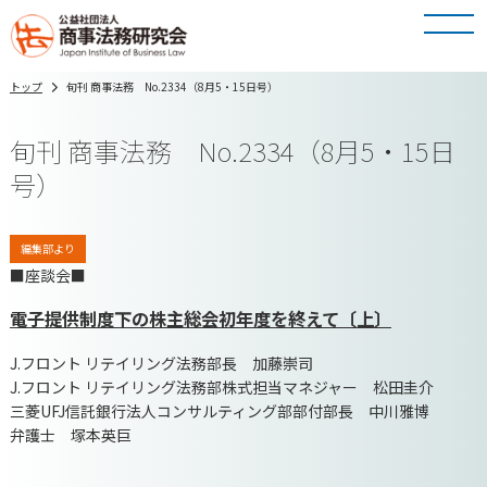
トップ
旬刊 商事法務 No.2334（8月5・15日号）
旬刊 商事法務 No.2334（8月5・15日
号）
編集部より
■座談会■
電子提供制度下の株主総会初年度を終えて〔上〕
J.フロント リテイリング法務部長 加藤崇司
J.フロント リテイリング法務部株式担当マネジャー 松田圭介
三菱UFJ信託銀行法人コンサルティング部部付部長 中川雅博
弁護士 塚本英巨