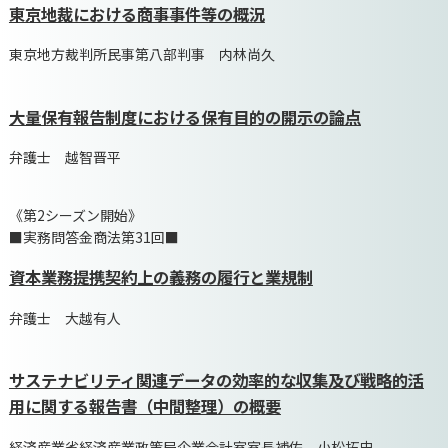
東京地裁における商事事件等の概況
東京地方裁判所民事第八部判事 内林尚久
大量保有報告制度における保有目的の開示の論点
弁護士 越智晋平
《第2シーズン開始》
■実務問答金商法第31回■
資本業務提携契約上の義務の履行と業規制
弁護士 大越有人
サステナビリティ関連データの効率的な収集及び戦略的活
用に関する報告書（中間整理）の概要
経済産業省経済産業政策局企業会計室室長補佐 小松拓史