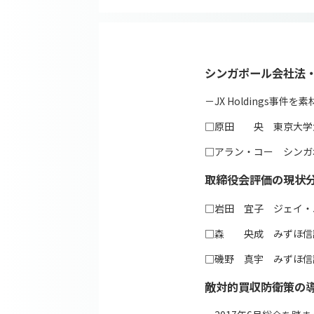
シンガポール会社法
－JX Holdings事件を
□原田 央 東京大学
□アラン・コー シンガ
取締役会評価の現状
□岩田 宜子 ジェイ・
□森 央成 みずほ信
□磯野 真宇 みずほ信
敵対的買収防衛策の