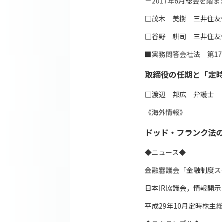
－2017年6月総会を踏
□茂木 美樹 三井住友
□谷野 耕司 三井住友
■実務問答会社法 第1
取締役の任期と「定
□渡辺 邦広 弁護士
《海外情報》
ドッド・フランク法
◆ニュース◆
金融審議会「金融制度ス
日本IR協議会，情報開
平成29年10月定時株主