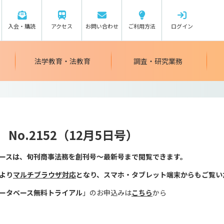
入会・購読
アクセス
お問い合わせ
ご利用方法
ログイン
法学教育・法教育
調査・研究業務
No.2152（12月5日号）
ースは、旬刊商事法務を創刊号～最新号まで閲覧できます。
日より
マルチブラウザ対応
となり、スマホ・タブレット端末からもご覧い
ータベース無料トライア
ル
」のお申込みは
こちら
から