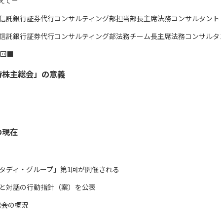
まえて－
信託銀行証券代行コンサルティング部担当部長主席法務コンサルタント
信託銀行証券代行コンサルティング部法務チーム長主席法務コンサルタ
7回■
時株主総会」の意義
の現在
タディ・グループ」第1回が開催される
示と対話の行動指針（案）を公表
総会の概況