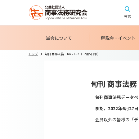
検索
当会について
解説会・イベント
トップ
旬刊 商事法務 No.2152（12月5日号）
旬刊 商事法務 
旬刊商事法務
データベ
また、2022年6月27
会員以外の皆様の「
デ