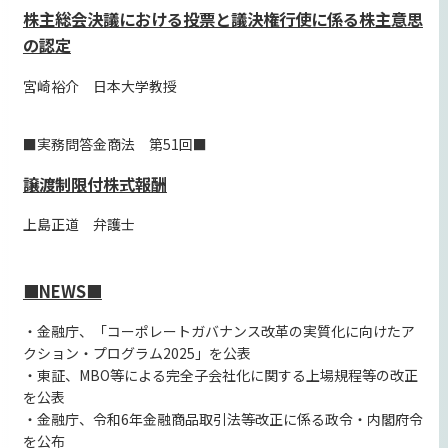
株主総会決議における投票と議決権行使に係る株主意思
の認定
宮崎裕介 日本大学教授
■実務問答金商法 第51回■
譲渡制限付株式報酬
上島正道 弁護士
■NEWS■
・金融庁、「コーポレートガバナンス改革の実質化に向けたア
クション・プログラム2025」を公表
・東証、MBO等による完全子会社化に関する上場規程等の改正
を公表
・金融庁、令和6年金融商品取引法等改正に係る政令・内閣府令
を公布