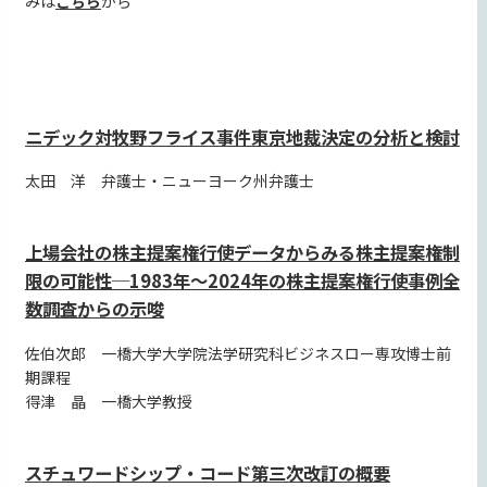
みは
こちら
から
ニデック対牧野フライス事件東京地裁決定の分析と検討
太田 洋 弁護士・ニューヨーク州弁護士
上場会社の株主提案権行使データからみる株主提案権制
限の可能性─1983年〜2024年の株主提案権行使事例全
数調査からの示唆
佐伯次郎 一橋大学大学院法学研究科ビジネスロー専攻博士前
期課程
得津 晶 一橋大学教授
スチュワードシップ・コード第三次改訂の概要