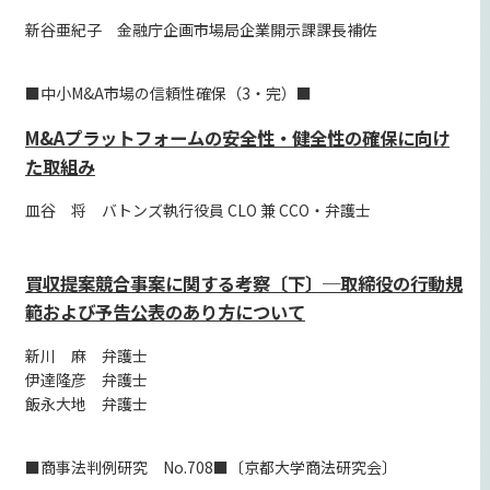
新谷亜紀子 金融庁企画市場局企業開示課課長補佐
■中小M&A市場の信頼性確保（3・完）■
M&Aプラットフォームの安全性・健全性の確保に向け
た取組み
皿谷 将 バトンズ執行役員 CLO 兼 CCO・弁護士
買収提案競合事案に関する考察〔下〕─取締役の行動規
範および予告公表のあり方について
新川 麻 弁護士
伊達隆彦 弁護士
飯永大地 弁護士
■商事法判例研究 No.708■〔京都大学商法研究会〕